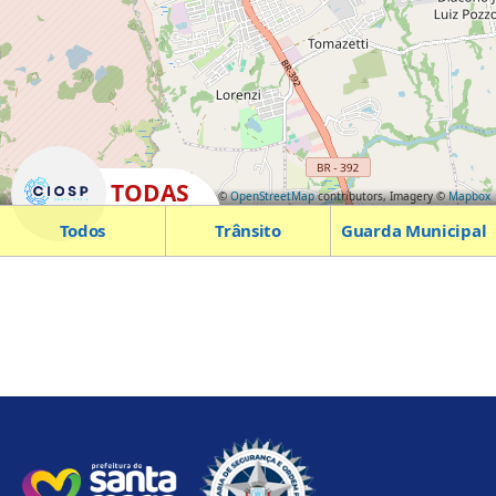
TODAS
Leaflet
| Map data ©
OpenStreetMap
contributors, Imagery ©
Mapbox
Todos
Trânsito
Guarda Municipal